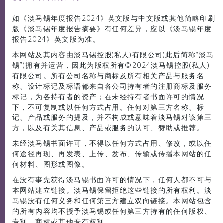
如《淡马锡年度报告2024》英文版与中文版或其他简略印刷
媒体中心
版《淡马锡年度报告摘要》有任何差异，应以《淡马锡年度
报告2024》英文版为准。
本网站及其内容由淡马锡控股(私人)有限公司(此后简称“淡马
锡”)拥有并运营，因此为版权所有©2024淡马锡控股(私人)
有限公司。所有公司名称与商标及所有相关产品与服务名
称、设计标记及标语都来自各公司持有者的注册商标及服务
标记，为各持有者的资产；在未经持有者书面许可的情况
下，不可复制或以任何方式占用。任何对第三方名称、标
记、产品或服务的提及，并不构成或意味着淡马锡对该第三
方，以及有关其信息、产品或服务的认可、赞助或推荐。
未经淡马锡书面许可，不得以任何方式占用、修改，或以任
何途径再现、再发表、上传、发布、传输或传播本网站的任
何材料、图形或图像。
在没有事先获得淡马锡书面许可的情况下，任何人都不可与
本网站建立链接。淡马锡保留拒绝这些链接的所有权利。淡
马锡没有任何义务和任何第三方建立双向链接。本网站包含
的所有内容均不授予淡马锡或任何第三方持有的任何版权、
专利、商标或其他专有权利。