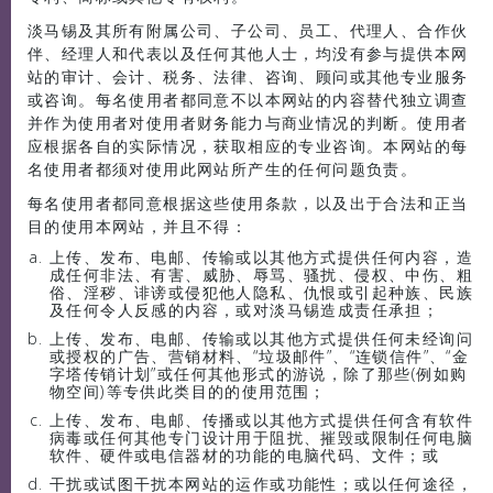
淡马锡及其所有附属公司、子公司、员工、代理人、合作伙
伴、经理人和代表以及任何其他人士，均没有参与提供本网
站的审计、会计、税务、法律、咨询、顾问或其他专业服务
或咨询。每名使用者都同意不以本网站的内容替代独立调查
并作为使用者对使用者财务能力与商业情况的判断。使用者
应根据各自的实际情况，获取相应的专业咨询。本网站的每
名使用者都须对使用此网站所产生的任何问题负责。
每名使用者都同意根据这些使用条款，以及出于合法和正当
目的使用本网站，并且不得：
上传、发布、电邮、传输或以其他方式提供任何内容，造
成任何非法、有害、威胁、辱骂、骚扰、侵权、中伤、粗
俗、淫秽、诽谤或侵犯他人隐私、仇恨或引起种族、民族
及任何令人反感的内容，或对淡马锡造成责任承担；
上传、发布、电邮、传输或以其他方式提供任何未经询问
或授权的广告、营销材料、“垃圾邮件”、“连锁信件”、“金
字塔传销计划”或任何其他形式的游说，除了那些(例如购
物空间)等专供此类目的的使用范围；
上传、发布、电邮、传播或以其他方式提供任何含有软件
病毒或任何其他专门设计用于阻扰、摧毁或限制任何电脑
软件、硬件或电信器材的功能的电脑代码、文件；或
干扰或试图干扰本网站的运作或功能性；或以任何途径，