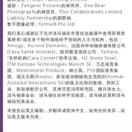
摄影：Zeitgeist Pictures的林伟祥、One Bear
媒体中心
Photography的林国良、Plus Collaboratives Limited
Liability Partnership的劉爵銘
数字图像处理：formul8 Pte Ltd
我们衷心感谢以下允许淡马锡在年度信息披露中使用其视觉
素材和/或在各个制作场地给予协助的人士与机构，包括：
Amogy、Ascend Elements、法国诗华动物保健有限公司
(Ceva Santé Animale)、联邦聚变系统公司、Fortera、
“关怀机构(Care Corner)”的李汶璀、H2 Green Steel、
ITM Isotope Technologies Munich SE、万态保育集
团、Mastronardi Produce、林小凤、PSA国际港务集
团、瑞沃乐斯(Rivulis)、新加坡动物辅助交流组织(Animal-
Assisted Interactions SG)的陈玉伦和刘懿德、胜科工
业、新加坡航空公司、亚洲尽责治理研究院、陳月珠女士、
淡马锡基金会、淡马锡生命科学实验室、淡马锡店屋和淡马
锡信托基金会。
本报告以英文编制，并翻译成简体中文。如有任何差异，应
以英文版本为准。