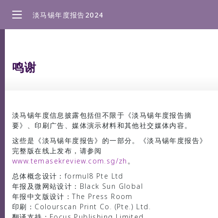
直
淡马锡年度报告2024
接
浏
览
主
要
鸣谢
放眼未来
内
容
董事长报告
淡马锡年度信息披露包括但不限于《淡马锡年度报告摘
要》、印刷广告、媒体演示材料和其他社交媒体内容。
业绩与投资组合
这些是《淡马锡年度报告》的一部分。《淡马锡年度报告》
完整版在线上发布，请参阅
www.temasekreview.com.sg/zh
。
可持续发展
总体概念设计：formul8 Pte Ltd
年报及微网站设计：Black Sun Global
年报中文版设计：The Press Room
机构治理与发展
印刷：Colourscan Print Co. (Pte.) Ltd.
翻译支持：Focus Publishing Limited